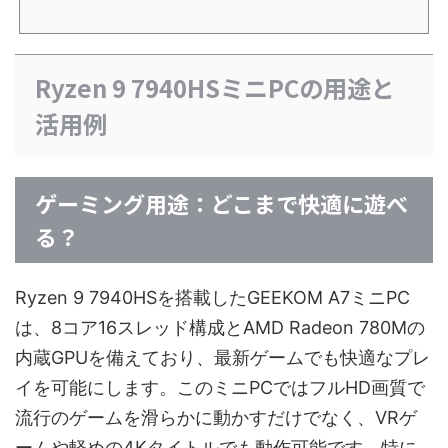
ナルなグラフィックワークに対応。4Kおよび8K解像度サポートにより、鮮明な画像と
滑らかなビデオ再生を実現。USB 3.2 Gen 2 Type-A、USB 4 Gen3 Type-Cなど多様な
最新端子を備え、広範な接続オプションを提供します
Ryzen 9 7940HSミニPCの用途と
活用例
ゲーミング用途：どこまで快適に遊べ
る？
Ryzen 9 7940HSを搭載したGEEKOM A7ミニPC
は、8コア16スレッド構成とAMD Radeon 780Mの
内蔵GPUを備えており、最新ゲームでも快適なプレ
イを可能にします。このミニPCではフルHD画質で
流行のゲームを滑らかに動かすだけでなく、VRゲ
ームや軽めの4Kタイトルでも動作可能です。特に