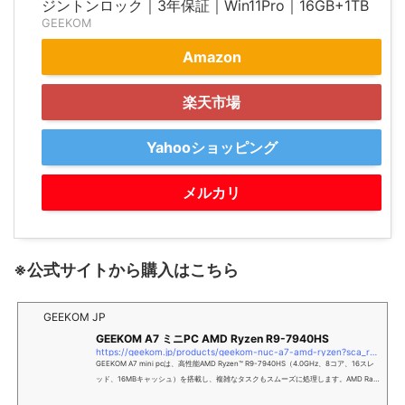
ジントンロック｜3年保証｜Win11Pro｜16GB+1TB
GEEKOM
Amazon
楽天市場
Yahooショッピング
メルカリ
※公式サイトから購入はこちら
GEEKOM JP
GEEKOM A7 ミニPC AMD Ryzen R9-7940HS
https://geekom.jp/products/geekom-nuc-a7-amd-ryzen?sca_ref=6266520.0IMLLEojyt
GEEKOM A7 mini pcは、高性能AMD Ryzen™ R9-7940HS（4.0GHz、8コア、16スレ
ッド、16MBキャッシュ）を搭載し、複雑なタスクもスムーズに処理します。AMD Rad
eon™ 780M Graphicsによる優れた画像処理能力で、高解像度ゲームやプロフェッショ