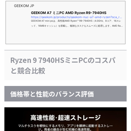
GEEKOM JP
GEEKOM A7 ミニPC AMD Ryzen R9-7940HS
https://geekom.jp/products/geekom-nuc-a7-amd-ryzen?sca_ref=6266520.0IMLLEojyt
GEEKOM A7 mini pcは、高性能AMD Ryzen™ R9-7940HS（4.0GHz、8コア、16スレ
ッド、16MBキャッシュ）を搭載し、複雑なタスクもスムーズに処理します。AMD Rad
eon™ 780M Graphicsによる優れた画像処理能力で、高解像度ゲームやプロフェッショ
ナルなグラフィックワークに対応。4Kおよび8K解像度サポートにより、鮮明な画像と
滑らかなビデオ再生を実現。USB 3.2 Gen 2 Type-A、USB 4 Gen3 Type-Cなど多様な
最新端子を備え、広範な接続オプションを提供します
Ryzen 9 7940HSミニPCのコスパ
と競合比較
価格帯と性能のバランス評価