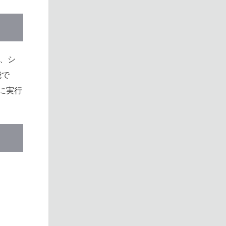
は、シ
能で
に実行