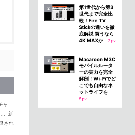
第1世代から第3
世代まで完全比
較！Fire TV
Stickの違いを徹
底解説 買うなら
4K MAXか
7
pv
Macaroon M3C
モバイルルータ
ーの実力を完全
解剖！Wi-Fiでど
こでも自由なネ
ットライフを
5
pv
クチャ
良し、新
改良され