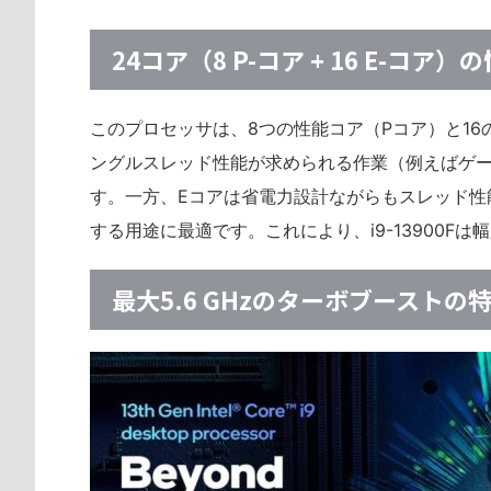
24コア（8 P-コア + 16 E-コア
このプロセッサは、8つの性能コア（Pコア）と16
ングルスレッド性能が求められる作業（例えばゲー
す。一方、Eコアは省電力設計ながらもスレッド性
する用途に最適です。これにより、i9-13900
最大5.6 GHzのターボブーストの