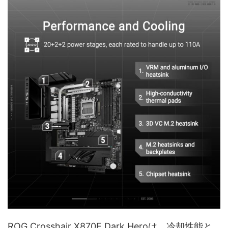
ROG Crosshair X870E Dark Heroは、冷却性能と