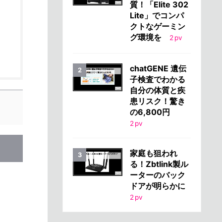
質！「Elite 302
Lite」でコンパ
クトなゲーミン
グ環境を
2
pv
chatGENE 遺伝
子検査でわかる
自分の体質と疾
患リスク！驚き
の6,800円
2
pv
家庭も狙われ
る！Zbtlink製ル
ーターのバック
ドアが明らかに
2
pv