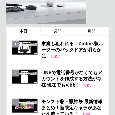
本日
週間
月間
家庭も狙われる！Zbtlink製ル
ーターのバックドアが明らか
に
18
pv
LINEで電話番号がなくてもア
カウントを作成する方法が存
在 現在でも可能！
9
pv
モンスト彩・獣神祭 最新情報
まとめ！新限定キャラがあな
たを待っている！
8
pv