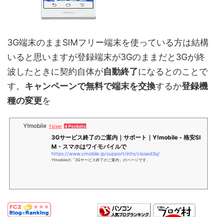
3G端末のままSIMフリー端末を使っている方は結構
いると思いますが登録端末が3Gのままだと3Gが終
波したときに契約自体が
自動終了
になるとのことで
す。
キャンペーンで無料で端末を交換
するか
登録機
種の変更
を
Y!mobile
1 User
4 Pockets
3Gサービス終了のご案内｜サポート｜Y!mobile - 格安SI
M・スマホはワイモバイルで
https://www.ymobile.jp/support/info/closed3g/
Y!mobileの「3Gサービス終了のご案内」のページです。