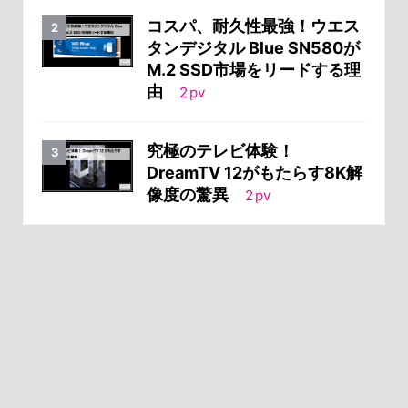
コスパ、耐久性最強！ウエス
タンデジタル Blue SN580が
M.2 SSD市場をリードする理
由
2
pv
究極のテレビ体験！
DreamTV 12がもたらす8K解
像度の驚異
2
pv