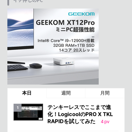
イチ押しのPC
本日
週間
月間
テンキーレスでここまで進
化！LogicoolのPRO X TKL
RAPIDを試してみた
4
pv