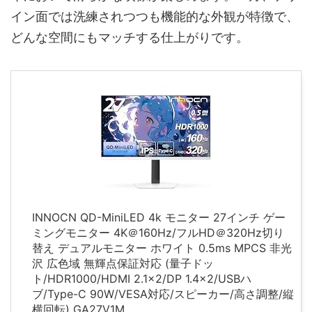
イン面では洗練されつつも機能的な外観が特徴で、
どんな空間にもマッチする仕上がりです。
INNOCN QD-MiniLED 4k モニター 27インチ ゲー
ミングモニター 4K＠160Hz/フルHD＠320Hz切り
替え デュアルモニター ホワイト 0.5ms MPCS 非光
沢 広色域 無輝点保証対応 (量子ドッ
ト/HDR1000/HDMI 2.1×2/DP 1.4×2/USBハ
ブ/Type-C 90W/VESA対応/スピーカー/高さ調整/縦
横回転) GA27V1M