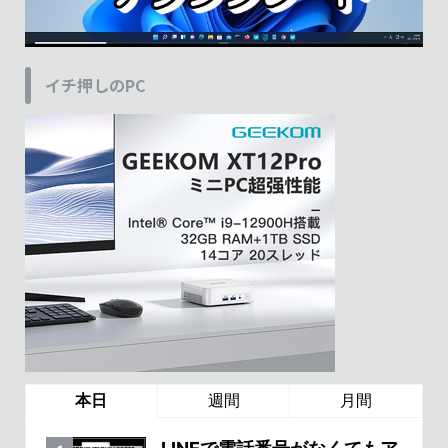
イチ押しのPC
本日
週間
月間