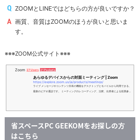
ZOOMとLINEではどちらの方が良いですか？
画質、音質はZOOMのほうが良いと思いま
す。
※※※ZOOM公式サイト※※※
Zoom
27 Users
21 Pockets
あらゆるデバイスからの対面ミーティング | Zoom
https://explore.zoom.us/ja/products/meetings/
ライブ メッセージやコンテンツ共有の機能をデスクトップとモバイルから利用できる、
最新のビデオ通話です。 ミーティングのレコーディング、注釈、出席者による投票参加
などの機能をご利用いただけます。
省スペースPC GEEKOMをお探しの方
はこちら