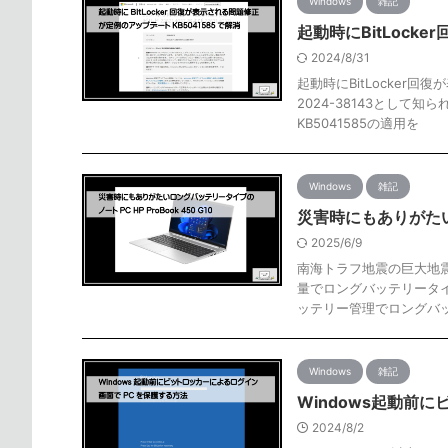
Windows
雑記
起動時にBitLock
2024/8/31
起動時にBitLocker回
2024-38143として
KB5041585の適用を
Windows
雑記
災害時にもありがたいロ
2025/6/9
南海トラフ地震の巨大地
量でロングバッテリータイプ
ッテリー管理でロングバ
Windows
雑記
Windows起動前
2024/8/2