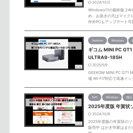
2024/10/3
Windows11の最終版 
め、お急ぎの方はマイクロ
件外PCもアップデート可
Geekom
Windows
ギコム MINI PC G
ULTRA9-185H
2025/5/9
GEEKOM MINI PC G
場 WI-Fi7対応で高速イ
Soft
Windows
雑記
2025年度版 年賀
2024/10/8
2025年度版の年賀状の
販売中 はがき作家はま