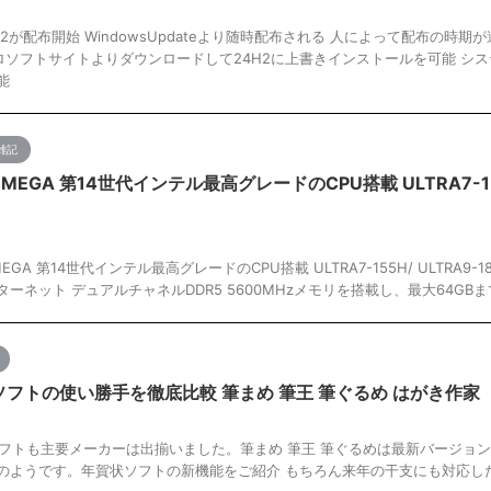
24H2が配布開始 WindowsUpdateより随時配布される 人によって配布の時期
ソフトサイトよりダウンロードして24H2に上書きインストールを可能 シス
能
雑記
T1 MEGA 第14世代インテル最高グレードのCPU搭載 ULTRA7-1
T1 MEGA 第14世代インテル最高グレードのCPU搭載 ULTRA7-155H/ ULTRA9-
ンターネット デュアルチャネルDDR5 5600MHzメモリを搭載し、最大64GBま
状ソフトの使い勝手を徹底比較 筆まめ 筆王 筆ぐるめ はがき作家
ソフトも主要メーカーは出揃いました。筆まめ 筆王 筆ぐるめは最新バージョ
だのようです。年賀状ソフトの新機能をご紹介 もちろん来年の干支にも対応し