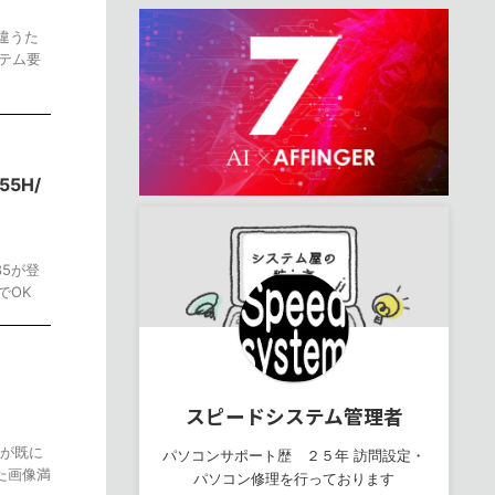
が違うた
テム要
55H/
185が登
でOK
スピードシステム管理者
ンが既に
パソコンサポート歴 ２５年 訪問設定・
た画像満
パソコン修理を行っております