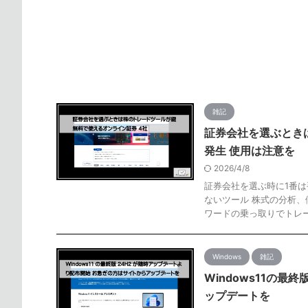
雑記
証券会社を選ぶとき
発生 使用は注意を
2026/4/8
証券会社を選ぶ時に1番
ないツール 株式の分析、
ワードの乗っ取りでトレ
Windows
雑記
Windows11の
ップデートを