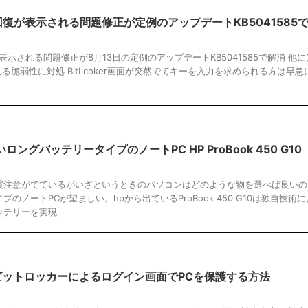
er回復が表示される問題修正が定例のアップデートKB5041585
復が表示される問題修正が8月13日の定例のアップデートKB5041585で解消 他には
知られる脆弱性に対処 BitLcoker画面が突然でてキーを入力を求められる方は早急
ングバッテリータイプのノートPC HP ProBook 450 G10
震注意がでているがいざというときのパソコンはどのような物を選べば良いの
のノートPCが望ましい。hpから出ているProBook 450 G10は独自技術
ッテリーを実現
にビットロッカーによるログイン画面でPCを保護する方法