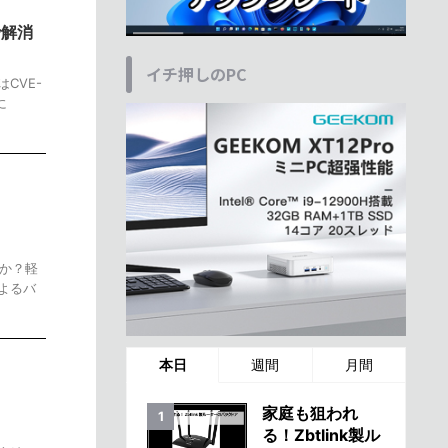
で解消
イチ押しのPC
CVE-
に
か？軽
によるバ
本日
週間
月間
家庭も狙われ
る！Zbtlink製ル