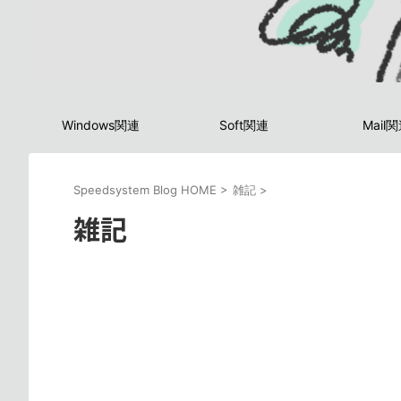
Windows関連
Soft関連
Mail
Speedsystem Blog HOME
>
雑記
>
雑記