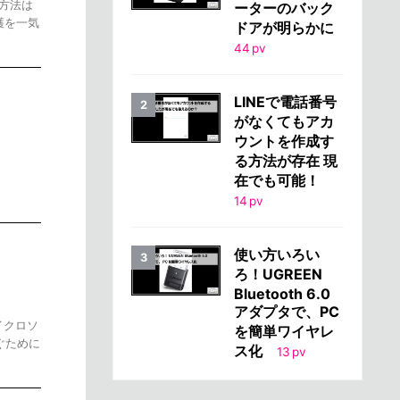
定方法は
ーターのバック
保護を一気
ドアが明らかに
44
pv
LINEで電話番号
がなくてもアカ
ウントを作成す
る方法が存在 現
在でも可能！
14
pv
使い方いろい
ろ！UGREEN
Bluetooth 6.0
アダプタで、PC
イクロソ
を簡単ワイヤレ
ぐために
ス化
13
pv