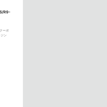
S/R9-
 クーポ
ウジン