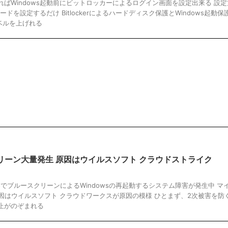
以上であればWindows起動前にビットロッカーによるログイン画面を設定出来る 設
ードを設定するだけ Bitlockerによるハードディスク保護とWindows起動
ベルを上げれる
リーン大量発生 原因はウイルスソフト クラウドストライク
世界でブルースクリーンによるWindowsの再起動するシステム障害が発生中 マ
因はウイルスソフト クラウドワークスが原因の模様 ひとまず、2次被害を防
の停止がのぞまれる