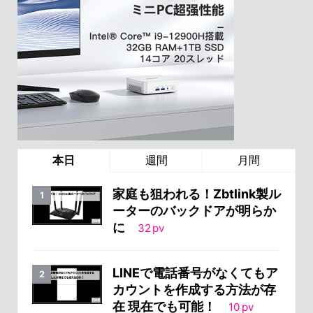
本日
週間
月間
家庭も狙われる！Zbtlink製ル
ーターのバックドアが明らか
に
32
pv
LINEで電話番号がなくてもア
カウントを作成する方法が存
在 現在でも可能！
10
pv