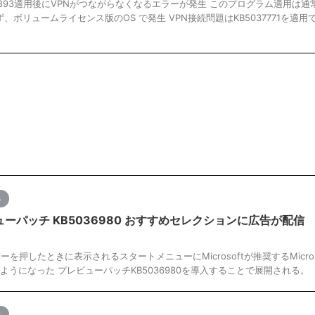
B5036893適用後にVPNがつながらなくなるエラーが発生 このプログラム適用は通
れず、ボリュームライセンス版のOS で発生 VPN接続問題はKB5037771を適用
s
レビューパッチ KB5036980 おすすめセレクションに広告が配信
wsキーを押したときに表示されるスタートメニューにMicrosoftが推奨するMicros
るようになった プレビューパッチKB5036980を導入することで展開される。
s