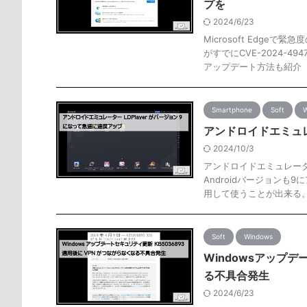
プを
2024/6/23
Microsoft Edg
がすでにCVE-2024-4
アップデート方法も紹介
Smartphone
Soft
W
アンドロイドエミュレ
2024/10/3
アンドロイドエミュレーター
Androidバージョン
用して使うことが出来る
Soft
Windows
Windowsアップデ
る不具合発生
2024/6/23