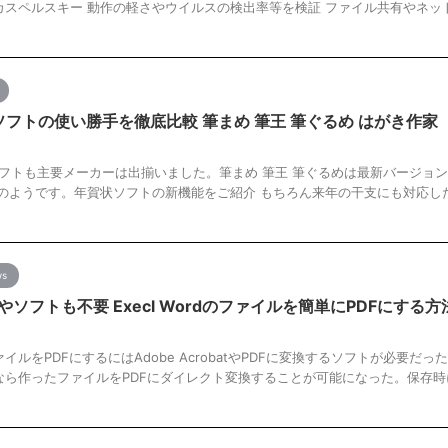
カスペルスキー 動作の軽さやウイルスの検出率等を検証 ファイル共有やネッ
状ソフトの使い勝手を徹底比較 筆まめ 筆王 筆ぐるめ はがき作家
ソフトも主要メーカーは出揃いました。筆まめ 筆王 筆ぐるめは最新バージョ
だのようです。年賀状ソフトの新機能をご紹介 もちろん来年の干支にも対応し
ws
ソフトも不要 Execl Wordのファイルを簡単にPDFにする方
ファイルをPDFにするにはAdobe AcrobatやPDFに変換するソフトが必要だっ
ice365なら作ったファイルをPDFにダイレクト変換することが可能になった。保存時