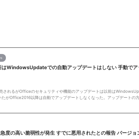
ws
降 更新はWindowsUpdateでの自動アップデートはしない 手動で
く発売されるがOfficeのセキュリティや機能のアップデートは以前はWindowsUpd
たがOffice2016以降は自動でアップデートしなくなった。アップデートの
dgeで緊急度の高い脆弱性が発生 すでに悪用されたとの報告 バージ