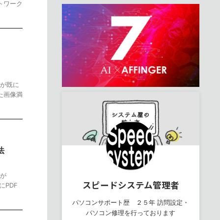
トワーク
ンが既に
た画像満
法
たが
スピードシステム管理者
にPDF
パソコンサポート歴 ２５年 訪問設定・
パソコン修理を行っております