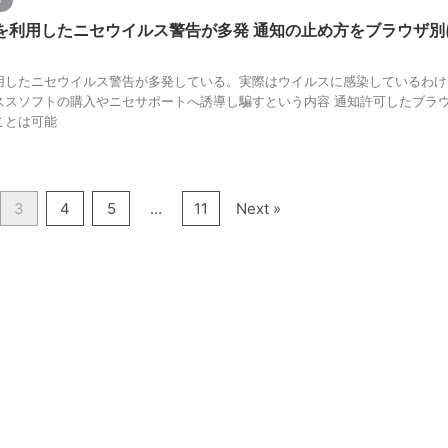
を利用したニセウイルス警告が多発 通知の止め方をブラウザ別
用したニセウイルス警告が多発している。実際はウイルスに感染しているわけ
ススソフトの購入やニセサポートへ誘導し騙すという内容 通知許可したブラ
ことは可能
3
4
5
…
11
Next »