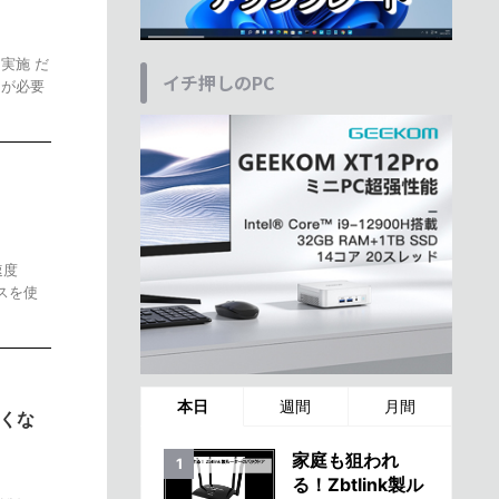
を実施 だ
イチ押しのPC
トが必要
速度
スを使
本日
週間
月間
なくな
家庭も狙われ
る！Zbtlink製ル