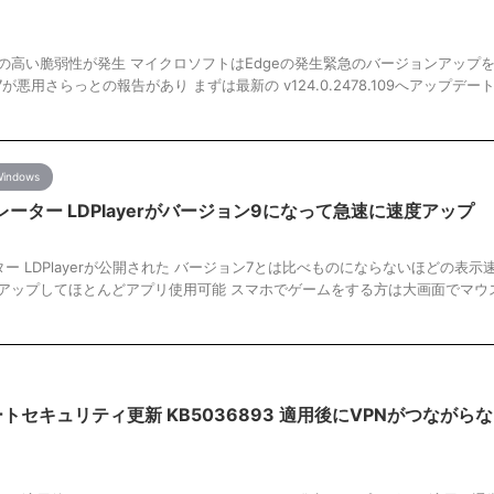
eで緊急度の高い脆弱性が発生 マイクロソフトはEdgeの発生緊急のバージョンアップ
947が悪用さらっとの報告があり まずは最新の v124.0.2478.109へアップデー
indows
ーター LDPlayerがバージョン9になって急速に速度アップ
 LDPlayerが公開された バージョン7とは比べものにならないほどの表示
も9にアップしてほとんどアプリ使用可能 スマホでゲームをする方は大画面でマウ
。
ートセキュリティ更新 KB5036893 適用後にVPNがつながら