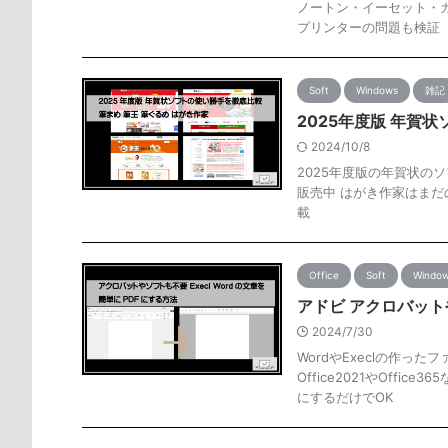
ノートン・イーセット・
プリンターの問題も検証
Soft
Windows
雑記
2025年度版 年賀
2024/10/8
2025年度版の年賀状の
販売中 はがき作家はま
載
Office
Soft
Windo
アドビ アクロバットや
2024/7/30
WordやExeclの作った
Office2021やOff
にするだけでOK