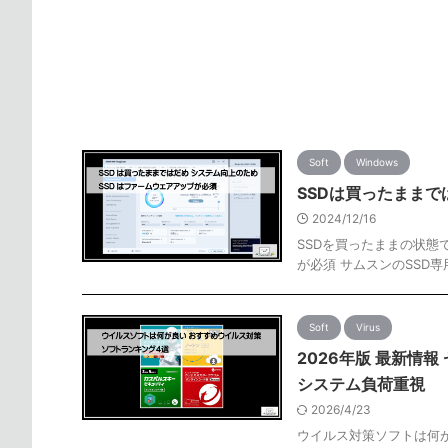
Soft
Windows
SSDは買ったままで
2024/12/16
SSDを買ったままの状態
が必須 サムスンのSSD
Soft
Virus
2026年版 最新情
システム負荷重視
2026/4/23
ウイルス対策ソフトは何