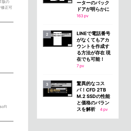
常版の
ーターのバック
で修正可
ドアが明らかに
163
pv
LINEで電話番号
がなくてもアカ
ウントを作成す
る方法が存在 現
在でも可能！
7
pv
驚異的なコス
パ！CFD 2TB
M.2 SSDの性能
と価格のバラン
oft
スを解析
4
pv