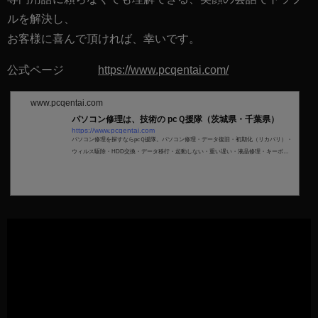
ルを解決し、
お客様に喜んで頂ければ、幸いです。
公式ページ
https://www.pcqentai.com/
www.pcqentai.com
パソコン修理は、技術の pcＱ援隊（茨城県・千葉県）
https://www.pcqentai.com
パソコン修理を探すならpcＱ援隊。パソコン修理・データ復旧・初期化（リカバリ）・
ウィルス駆除・HDD交換・データ移行・起動しない・重い遅い・液晶修理・キーボー
ド交換・パソコン販売・設定・その他トラブル等をpcＱ援隊がサポート。