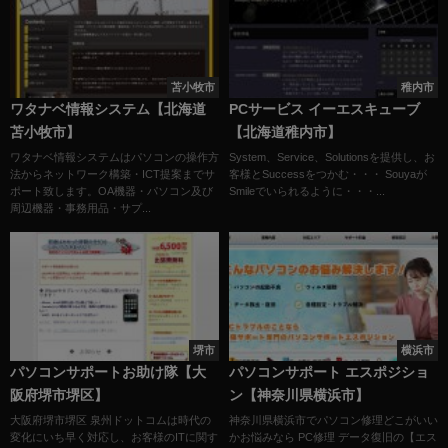
苫小牧市
稚内市
ワタナベ情報システム【北海道
PCサービス イーエスキューブ
苫小牧市】
【北海道稚内市】
ワタナベ情報システムはパソコンの操作方
System、Service、Solutionsを提供し、お
法からネットワーク構築・ICT提案までサ
客様とSuccessをつかむ・・・ Souyaが
ポート致します。OA機器・パソコン及び
Smileでいられるように・・・...
周辺機器・事務用品・サプ...
堺市
横浜市
パソコンサポートお助け隊【大
パソコンサポート エスポジショ
阪府堺市堺区】
ン【神奈川県横浜市】
大阪府堺市堺区 泉州ドットコムは時代の
神奈川県横浜市でパソコン修理どこがいい
変化にいち早く対応し、お客様のITに関す
かお悩みなら PC修理 データ復旧の【エス