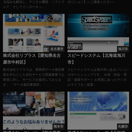
る悩みを解決し、デジタル機器・ソフトウ
ポジション】へご連絡ください...
ェア、そしてインターネッ...
名古屋市
旭川市
株式会社リプラス【愛知県名古
スピードシステム【北海道旭川
屋市中村区】
市】
株式会社リプラスは、業務用データ復旧事
スピードシステムは旭川市にあるパソコン
業を中心とした自社サービス関連事業でお
サポートショップです。 出張・持込・電
客様に対し、サービスを提供しておりま
話・遠隔サポート お客様にあったデジタ
す。 「データ復旧事業部」「...
ルライフをご提案...
熊本市
札幌市