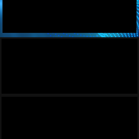
動
画
プ
レ
ー