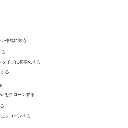
ローン作成に対応
する
スクタイプに初期化する
成する
ド
dowsをクローンする
する
SDにクローンする