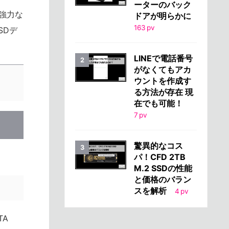
ーターのバック
、強力な
ドアが明らかに
163
pv
SDデ
LINEで電話番号
がなくてもアカ
ウントを作成す
る方法が存在 現
在でも可能！
7
pv
驚異的なコス
パ！CFD 2TB
M.2 SSDの性能
と価格のバラン
スを解析
4
pv
TA