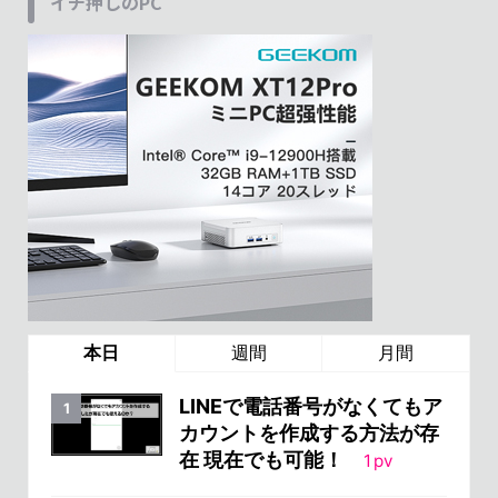
イチ押しのPC
本日
週間
月間
LINEで電話番号がなくてもア
カウントを作成する方法が存
在 現在でも可能！
1
pv