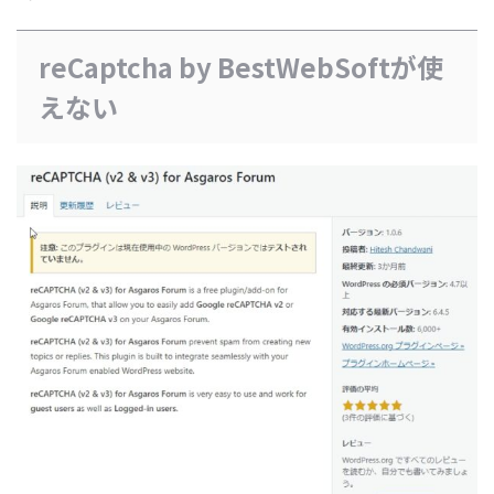
reCaptcha by BestWebSoftが使
えない