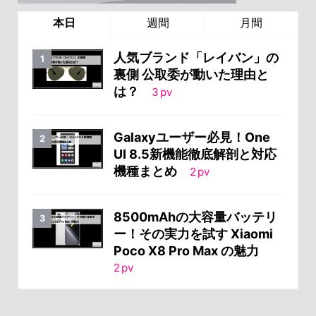
本日
週間
月間
人気ブランド「レイバン」の
裏側 公取委が動いた理由と
は？
3
pv
Galaxyユーザー必見！One
UI 8.5新機能徹底解剖と対応
機種まとめ
2
pv
8500mAhの大容量バッテリ
ー！その実力を試す Xiaomi
Poco X8 Pro Max の魅力
2
pv